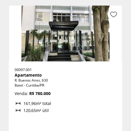
Cadastre-se para salvar seus
imóveis
Venda:
Preencha seu e-mail:
*
(41) 99877 0504
Locação:
(41) 99877 0505
Cadastrar
Cadastrar
00097.001
Apartamento
R. Buenos Aires, 630
Batel - Curitiba/PR
Venda:
R$ 780.000
161,96m² total
120,65m² útil