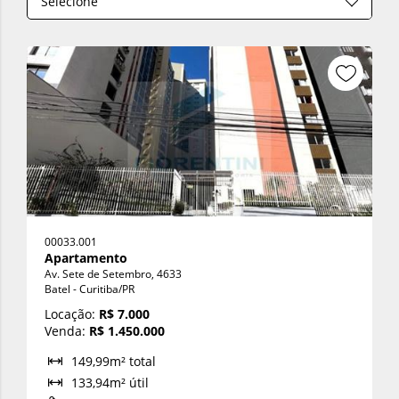
Selecione
Limpar seleção
Maior preço
Menor preço
Maior área total
Menor área total
00033.001
Apartamento
Av. Sete de Setembro, 4633
Batel - Curitiba/PR
Locação:
R$ 7.000
Venda:
R$ 1.450.000
149,99m² total
133,94m² útil