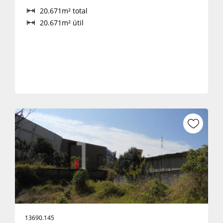
20.671m² total
20.671m² útil
13690.145