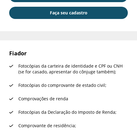
Download da ficha
Faça seu cadastro
Faça seu cadastro
Fiador
Cadastre-se para salvar seus
imóveis
Fotocópias da carteira de identidade e CPF ou CNH
Venda:
(se for casado, apresentar do cônjuge também);
Preencha seu e-mail:
*
(41) 99877 0504
Fotocópias do comprovante de estado civil;
Locação:
Comprovações de renda
(41) 99877 0505
Cadastrar
Fotocópias da Declaração do Imposto de Renda;
Cadastrar
Comprovante de residência;