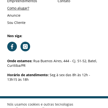
Empreendimentos
Contato
Como alugar?
Anuncie
Sou Cliente
Nos siga:
Onde estamos:
Rua Buenos Aires, 444 - Cj. 51-52, Batel,
Curitiba/PR
Horário de atendimento:
Seg à sex das 8h às 12h -
13h15 às 18h
Nós usamos cookies e outras tecnologias
Fiorentini Imobiliária & Assessoria © 2026. CRECI J04326. Todos os direitos